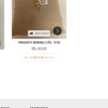
FRETE GRÁTIS
FRETE GRÁ
PINGENTE MENINA (CÓD. 3115)
PINGENTE MENINA (
R$1.410,00
R$1.350,0
10
x de
R$141,00
sem juros
10
x de
R$135,00
s