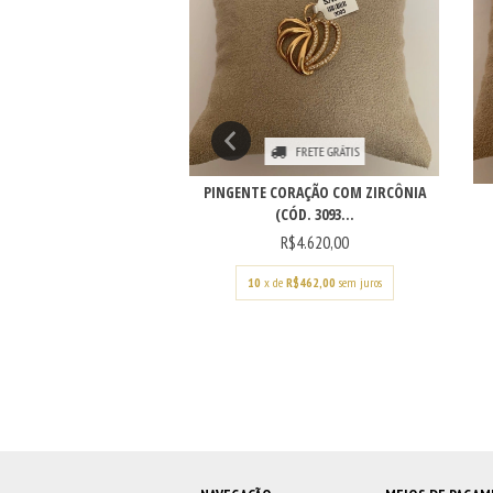
FRETE GRÁTIS
FRETE GRÁTIS
SCRAVA 3 CORES (CÓD.
3205)
PINGENTE CORAÇÃO COM ZIRCÔNIA
R$2.390,00
(CÓD. 3093...
R$4.620,00
e
R$239,00
sem juros
10
x de
R$462,00
sem juros