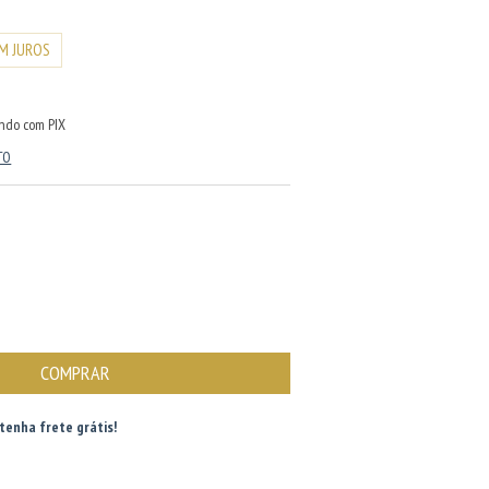
M JUROS
ndo com PIX
TO
tenha frete grátis!
ALTERAR CEP