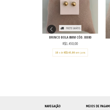
FRETE GRÁTIS
FRETE GRÁTIS
BRINCO BOLA 8MM CÓD. BB80
SE PEDRA GOTA BLACK
R$1.450,00
MM CÓD. 2...
R$1.820,00
10
x de
R$145,00
sem juros
e
R$182,00
sem juros
NAVEGAÇÃO
MEIOS DE PAGA