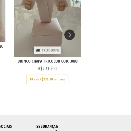
D.
FRETE GRÁTIS
BRINCO BOLA 6MM (
BRINCO CHAPA TRICOLOR CÓD. 3088
R$940,00
R$2.310,00
9
x de
R$104,44
se
10
x de
R$231,00
sem juros
SOCIAIS
SEGURANÇA E