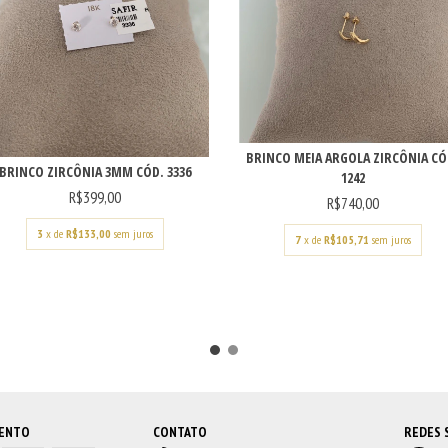
BRINCO MEIA ARGOLA ZIRCÔNIA CÓ
BRINCO ZIRCÔNIA 3MM CÓD. 3336
1242
R$399,00
R$740,00
3
x de
R$133,00
sem juros
7
x de
R$105,71
sem juros
MENTO
CONTATO
REDES 