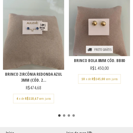
FRETE GRÁTIS
BRINCO BOLA 8MM CÓD. BB80
R$1.450,00
BRINCO ZIRCÔNIA REDONDA AZUL
10
x de
R$145,00
sem juros
3MM (CÓD. 2...
R$474,68
4
x de
R$118,67
sem juros
Início
Joias de ouro 18k