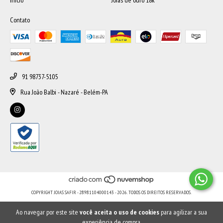
Contato
91 98737-5105
Rua João Balbi - Nazaré - Belém-PA
COPYRIGHT JOIAS SAFIR - 28981104000143 - 2026. TODOS OS DIREITOS RESERVADOS.
Ao navegar por este site
você aceita o uso de cookies
para agilizar a sua
experiência de compra.