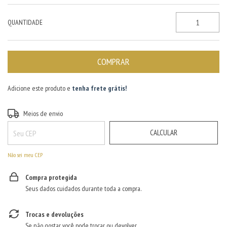
QUANTIDADE
Adicione este produto e
tenha frete grátis!
ALTERAR CEP
Entregas para o CEP:
Meios de envio
CALCULAR
Não sei meu CEP
Compra protegida
Seus dados cuidados durante toda a compra.
Trocas e devoluções
Se não gostar, você pode trocar ou devolver.