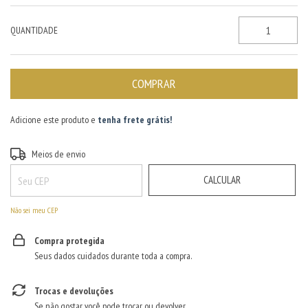
QUANTIDADE
Adicione este produto e
tenha frete grátis!
ALTERAR CEP
Entregas para o CEP:
Meios de envio
CALCULAR
Não sei meu CEP
Compra protegida
Seus dados cuidados durante toda a compra.
Trocas e devoluções
Se não gostar, você pode trocar ou devolver.