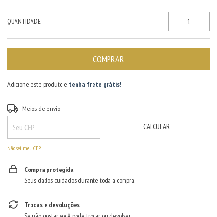
QUANTIDADE
Adicione este produto e
tenha frete grátis!
ALTERAR CEP
Entregas para o CEP:
Meios de envio
CALCULAR
Não sei meu CEP
Compra protegida
Seus dados cuidados durante toda a compra.
Trocas e devoluções
Se não gostar, você pode trocar ou devolver.