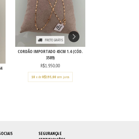
FRETE GRÁ
FRETE GRÁTIS
CORDÃO GRUMET 60CM
CORDÃO IMPORTADO 45CM 1.4 (CÓD.
3876)
3589)
R$5.390,0
R$1.950,00
44
10
x de
R$539,00
s
10
x de
R$195,00
sem juros
SOCIAIS
SEGURANÇA E