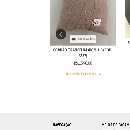
FRETE GRÁTIS
FRETE GRÁTIS
RGANTILHA CRUZ 40CM
(CÓD. 3473)
CORDÃO TRANCELIM 60CM 1.0 (CÓD.
R$4.050,00
3357)
R$1.390,00
e
R$405,00
sem juros
10
x de
R$139,00
sem juros
NAVEGAÇÃO
MEIOS DE PAGA