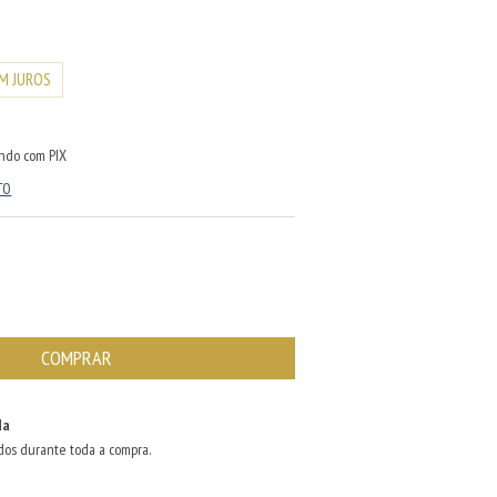
M JUROS
ndo com PIX
TO
da
dos durante toda a compra.