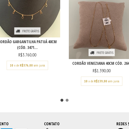
FRETE GRÁTIS
CORDÃO GARGANTILHA PATUÁ 40CM
(CÓD. 3471...
FRETE GRÁTIS
R$3.760,00
CORDÃO VENEZIANA 40CM CÓD. 26
10
x de
R$376,00
sem juros
R$1.390,00
10
x de
R$139,00
sem juros
MENTO
CONTATO
REDES 