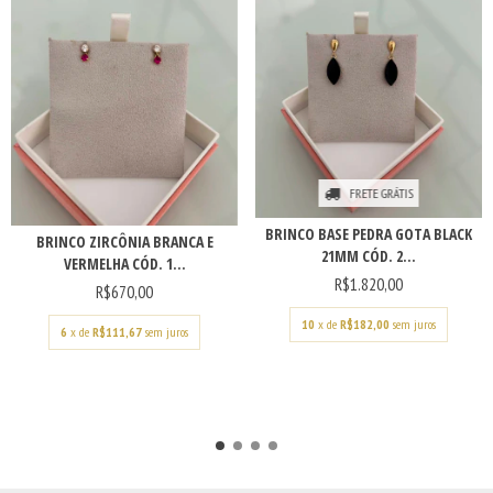
FRETE GRÁTIS
BRINCO BASE PEDRA GOTA BLACK
BRINCO ZIRCÔNIA BRANCA E
21MM CÓD. 2...
VERMELHA CÓD. 1...
R$1.820,00
R$670,00
10
x de
R$182,00
sem juros
6
x de
R$111,67
sem juros