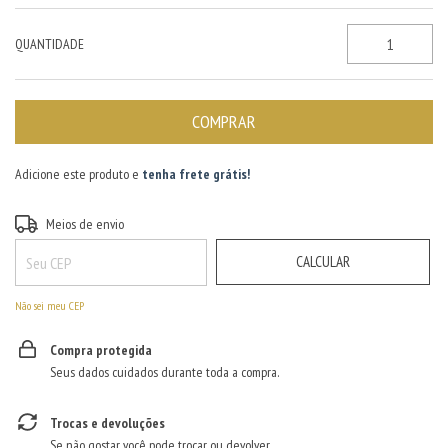
QUANTIDADE
Adicione este produto e
tenha frete grátis!
ALTERAR CEP
Entregas para o CEP:
Meios de envio
CALCULAR
Não sei meu CEP
Compra protegida
Seus dados cuidados durante toda a compra.
Trocas e devoluções
Se não gostar, você pode trocar ou devolver.