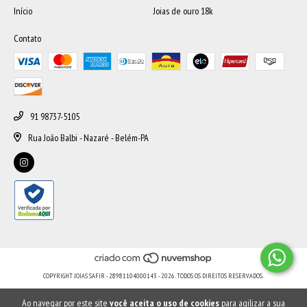
Início
Joias de ouro 18k
Contato
91 98737-5105
Rua João Balbi - Nazaré - Belém-PA
COPYRIGHT JOIAS SAFIR - 28981104000143 - 2026. TODOS OS DIREITOS RESERVADOS.
Ao navegar por este site
você aceita o uso de cookies
para agilizar a sua