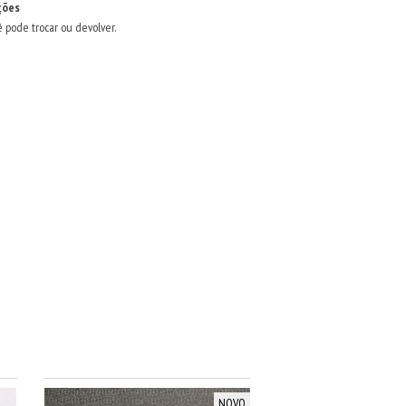
ções
ê pode trocar ou devolver.
NOVO