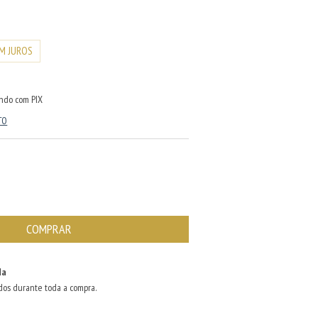
M JUROS
ndo com PIX
TO
da
dos durante toda a compra.