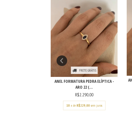
FRETE GRÁTIS
FRETE GRÁTIS
AN
ANEL FORMATURA PEDRA ELÍPTICA -
ARO 22 (...
RAÇÃO VAZADO N S
ECIDA - ARO...
R$2.290,00
R$2.250,00
10
x de
R$229,00
sem juros
e
R$225,00
sem juros